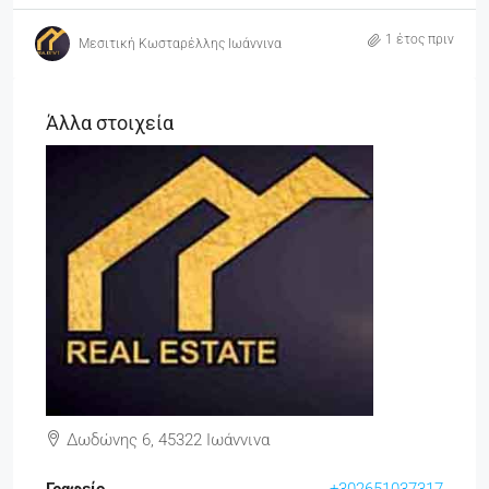
1 έτος πριν
Μεσιτική Κωσταρέλλης Ιωάννινα
Άλλα στοιχεία
Δωδώνης 6, 45322 Ιωάννινα
Γραφείο
+302651037317