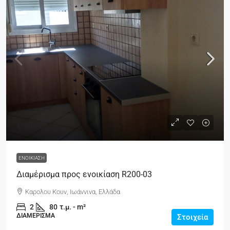
€580
ΕΝΟΙΚΊΑΣΗ
Διαμέρισμα προς ενοικίαση R200-03
Καρολου Κουν, Ιωάννινα, Ελλάδα
2
80
τ.μ. - m²
ΔΙΑΜΈΡΙΣΜΑ
Στοιχεία