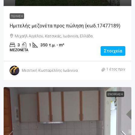
ΠΏΛΗΣΗ
Ημιτελής μεζονέτα προς πώληση (κωδ.17477189)
Μιχαήλ Αγγέλου, Κατσικάς, Ιωάννινα, Ελλάδα
3
1
350
τ.μ. - m²
ΜΕΖΟΝΈΤΑ
Στοιχεία
1 έτος πριν
Μεσιτική Κωσταρέλλης Ιωάννινα
ΕΝΟΙΚΊΑΣΗ