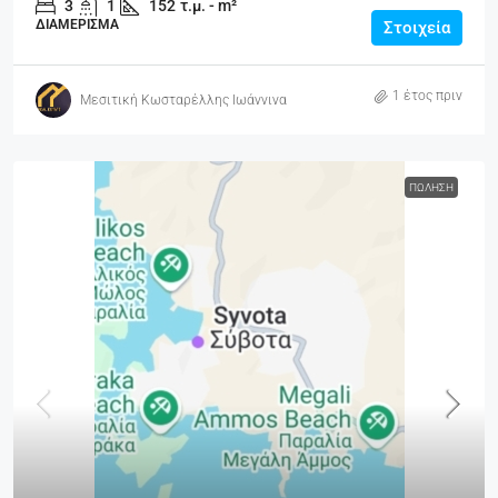
3
1
152
τ.μ. - m²
ΔΙΑΜΈΡΙΣΜΑ
Στοιχεία
1 έτος πριν
Μεσιτική Κωσταρέλλης Ιωάννινα
ΠΏΛΗΣΗ