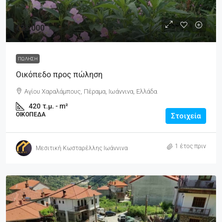
€35,000
ΠΏΛΗΣΗ
Οικόπεδο προς πώληση
Αγίου Χαραλάμπους, Πέραμα, Ιωάννινα, Ελλάδα
420
τ.μ. - m²
ΟΙΚΌΠΕΔΑ
Στοιχεία
1 έτος πριν
Μεσιτική Κωσταρέλλης Ιωάννινα