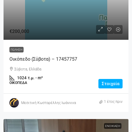
€200,000
ΠΏΛΗΣΗ
Οικόπεδο (Σύβοτα) – 17457757
Σύβοτα, Ελλάδα
1024
τ.μ. - m²
ΟΙΚΌΠΕΔΑ
Στοιχεία
1 έτος πριν
Μεσιτική Κωσταρέλλης Ιωάννινα
ΕΝΟΙΚΊΑΣΗ