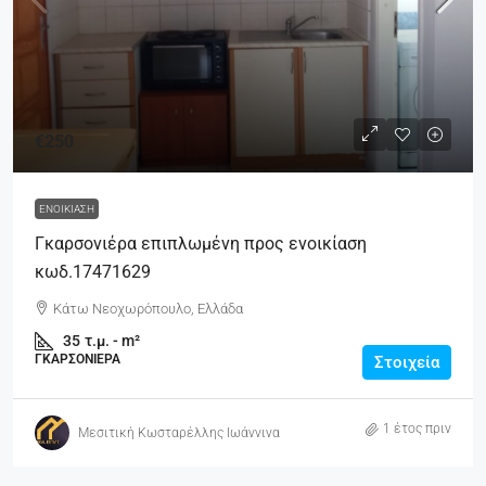
€250
ΕΝΟΙΚΊΑΣΗ
Γκαρσονιέρα επιπλωμένη προς ενοικίαση
κωδ.17471629
Κάτω Νεοχωρόπουλο, Ελλάδα
35
τ.μ. - m²
ΓΚΑΡΣΟΝΙΈΡΑ
Στοιχεία
1 έτος πριν
Μεσιτική Κωσταρέλλης Ιωάννινα