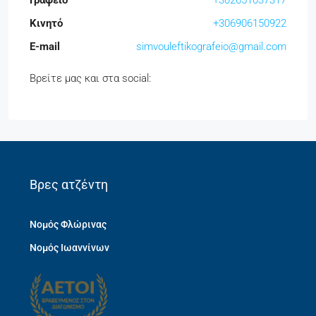
Κινητό
+306906150922
E-mail
simvouleftikografeio@gmail.com
Βρείτε μας και στα social:
Βρες ατζέντη
Νομός Φλώρινας
Νομός Ιωαννίνων