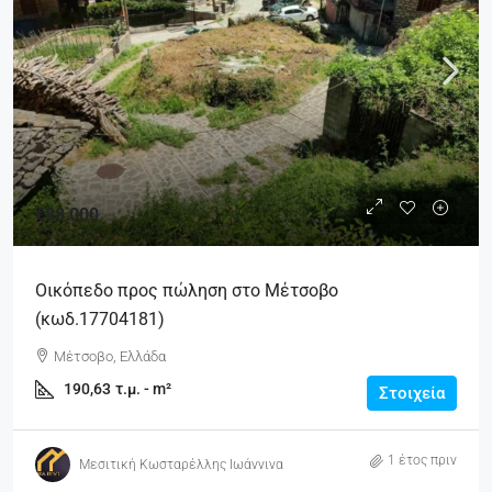
€88,000
Οικόπεδο προς πώληση στο Μέτσοβο
(κωδ.17704181)
Μέτσοβο, Ελλάδα
190,63
τ.μ. - m²
Στοιχεία
1 έτος πριν
Μεσιτική Κωσταρέλλης Ιωάννινα