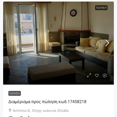
ΠΏΛΗΣΗ
€170,000
ΠΏΛΗΣΗ
Διαμέρισμα προς πώληση κωδ.17458218
Φιλίππου Β., Έξοχη, Ιωάννινα, Ελλάδα