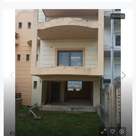
ΠΏΛΗΣΗ
€185,000