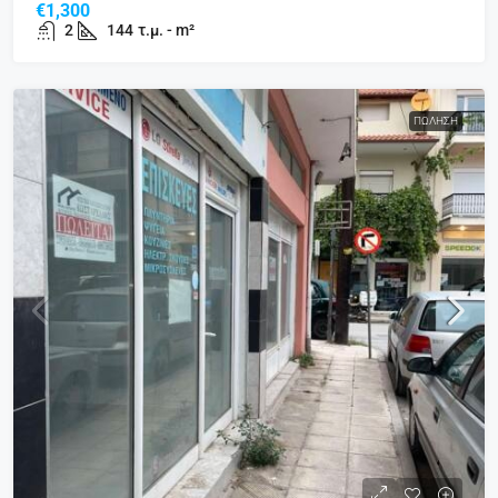
€1,300
2
144
τ.μ. - m²
ΠΏΛΗΣΗ