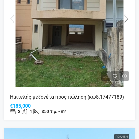
Ημιτελής μεζονέτα προς πώληση (κωδ.17477189)
€185,000
3
1
350
τ.μ. - m²
ΠΏΛΗΣΗ