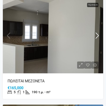
ΠΏΛΗΣΗ
ΠΩΛΕΙΤΑΙ ΜΕΖΟΝΕΤΑ
€165,000
5
1
190
τ.μ. - m²