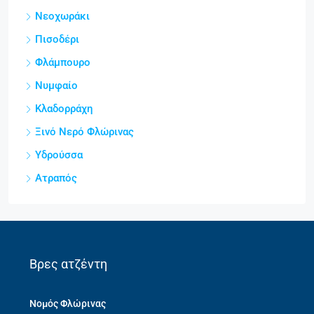
Νεοχωράκι
Πισοδέρι
Φλάμπουρο
Νυμφαίο
Κλαδορράχη
Ξινό Νερό Φλώρινας
Υδρούσσα
Ατραπός
Βρες ατζέντη
Νομός Φλώρινας