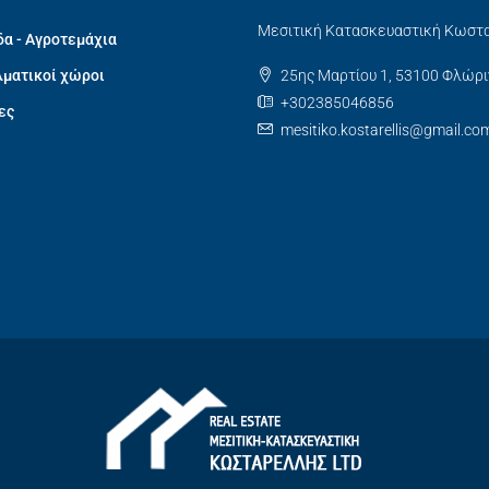
Μεσιτική Κατασκευαστική Κωστ
α - Αγροτεμάχια
ματικοί χώροι
25ης Μαρτίου 1, 53100 Φλώρι
+302385046856
ες
mesitiko.kostarellis@gmail.co