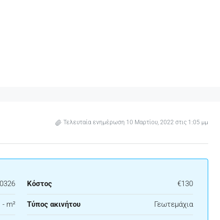
Τελευταία ενημέρωση 10 Μαρτίου, 2022 στις 1:05 μμ
20326
Κόστος
€130
 - m²
Τύπος ακινήτου
Γεωτεμάχια