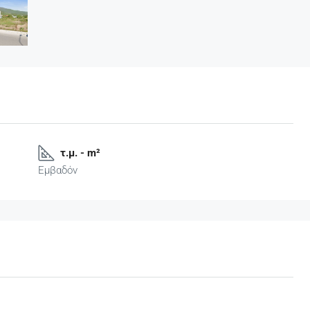
τ.μ. - m²
Εμβαδόν