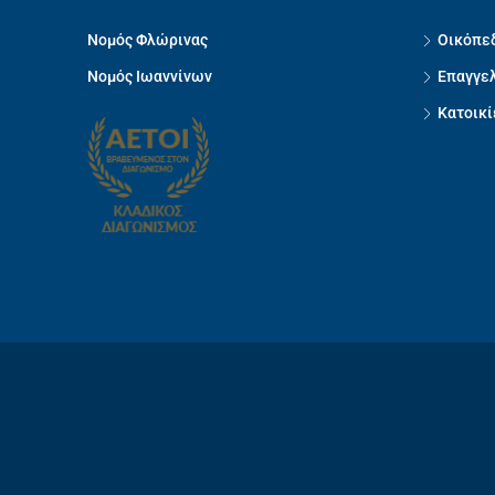
Νομός Φλώρινας
Οικόπεδ
Νομός Ιωαννίνων
Επαγγελ
Κατοικί