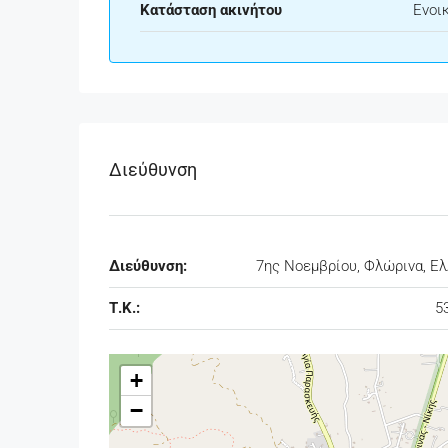
Κατάσταση ακινήτου
Ενοι
Διεύθυνση
Διεύθυνση:
7ης Νοεμβρίου, Φλώρινα, Ε
Τ.Κ.:
5
+
−