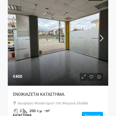
€400
ΕΝΟΙΚΙΑΖΕΤΑΙ ΚΑΤΑΣΤΗΜΑ.
Λεωφόρος Μοναστηριού 104, Φλώρινα, Ελλάδα
2
200
τ.μ. - m²
ΚΑΤΆΣΤΗΜΑ
Στοιχεία