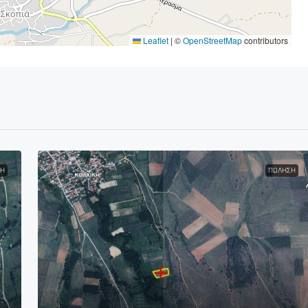
Leaflet
|
©
OpenStreetMap
contributors
Η
ΠΏΛΗΣΗ