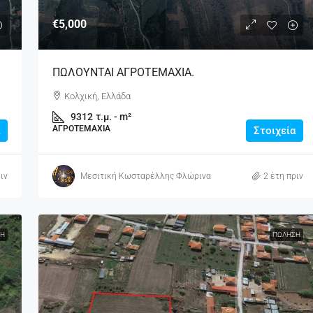
€5,000
ΠΩΛΟΥΝΤΑΙ ΑΓΡΟΤΕΜΑΧΙΑ.
Κολχική, Ελλάδα
9312
τ.μ. - m²
ΑΓΡΟΤΕΜΆΧΙΑ
Στοιχεία
ιν
Μεσιτική Κωσταρέλλης Φλώρινα
2 έτη πριν
Η
ΠΏΛΗΣΗ