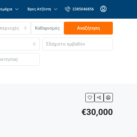
τεμάχια
Βρες Ατζέντη
2385046856
 περιοχές
Καθαρισμός
Αναζήτηση
€30,000