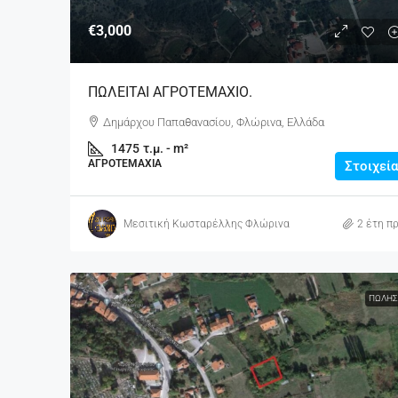
€3,000
ΠΩΛΕΙΤΑΙ ΑΓΡΟΤΕΜΑΧΙΟ.
Δημάρχου Παπαθανασίου, Φλώρινα, Ελλάδα
1475
τ.μ. - m²
ΑΓΡΟΤΕΜΆΧΙΑ
Στοιχεία
Μεσιτική Κωσταρέλλης Φλώρινα
2 έτη πρ
ΠΏΛΗΣ