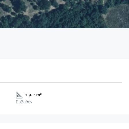
τ.μ. - m²
Εμβαδόν