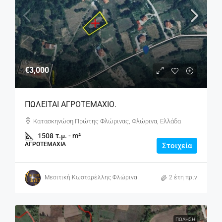
€3,000
ΠΩΛΕΙΤΑΙ ΑΓΡΟΤΕΜΑΧΙΟ.
Κατασκηνώση Πρώτης Φλώρινας, Φλώρινα, Ελλάδα
1508
τ.μ. - m²
ΑΓΡΟΤΕΜΆΧΙΑ
Στοιχεία
Μεσιτική Κωσταρέλλης Φλώρινα
2 έτη πριν
ΠΏΛΗΣΗ