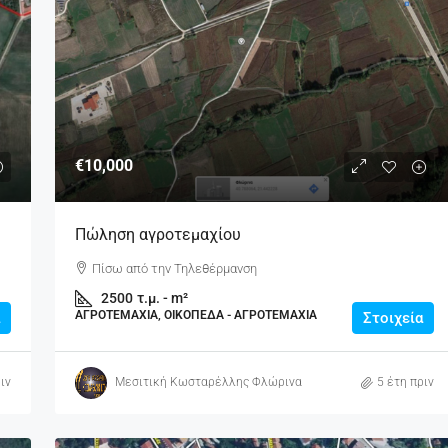
€10,000
Πώληση αγροτεμαχίου
Πίσω από την Τηλεθέρμανση
2500
τ.μ. - m²
ΑΓΡΟΤΕΜΆΧΙΑ, ΟΙΚΌΠΕΔΑ - ΑΓΡΟΤΕΜΆΧΙΑ
Στοιχεία
ιν
Μεσιτική Κωσταρέλλης Φλώρινα
5 έτη πριν