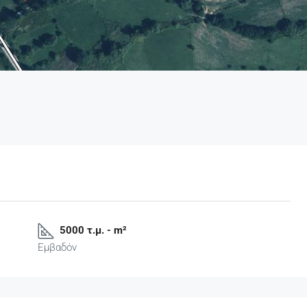
5000 τ.μ. - m²
Εμβαδόν