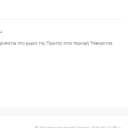
μ.
 βρίσκεται στο χωριό της Πρώτης στην περιοχή Τσακορίτσα.
Τελευταία ενημέρωση 2 Ιουνίου, 2026 στις 12:38 μμ