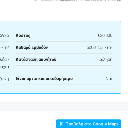
25935
Κόστος
€30,000
 - m²
Καθαρό εμβαδόν
5000 τ.μ. - m²
εδα -
Κατάσταση ακινήτου
Πώληση
άχια
 ζώνη
Είναι άρτιο και οικοδομήσιμο
Ναί
Προβολή στο Google Maps