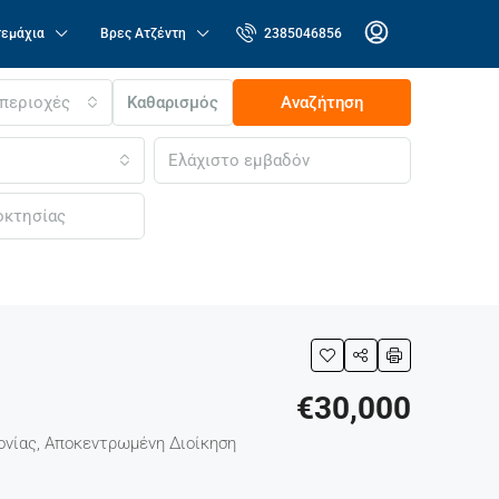
τεμάχια
Βρες Ατζέντη
2385046856
 περιοχές
Καθαρισμός
Αναζήτηση
€30,000
ονίας, Αποκεντρωμένη Διοίκηση