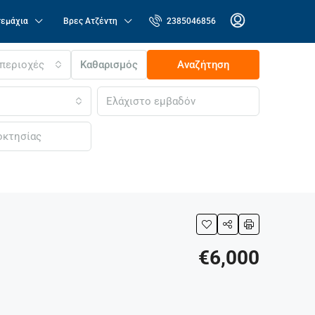
τεμάχια
Βρες Ατζέντη
2385046856
 περιοχές
Καθαρισμός
Αναζήτηση
€6,000