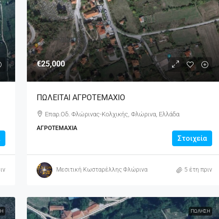
€25,000
ΠΩΛΕΙΤΑΙ ΑΓΡΟΤΕΜΑΧΙΟ
Επαρ.Οδ. Φλώρινας-Κολχικής, Φλώρινα, Ελλάδα
ΑΓΡΟΤΕΜΆΧΙΑ
Στοιχεία
ιν
Μεσιτική Κωσταρέλλης Φλώρινα
5 έτη πριν
Η
ΠΏΛΗΣΗ