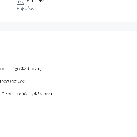
τ.μ. - m²
Εμβαδόν
ροπαιούχο Φλώρινας.
 προσβάσιμος.
 7’ λεπτά από τη Φλώρινα.