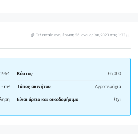
Τελευταία ενημέρωση 26 Ιανουαρίου, 2023 στις 1:33 μμ
21964
Κόστος
€6,000
 - m²
Τύπος ακινήτου
Αγροτεμάχια
ληση
Είναι άρτιο και οικοδομήσιμο
Όχι