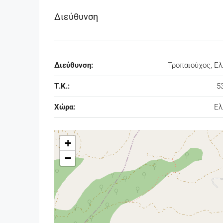
Διεύθυνση
Διεύθυνση:
Τροπαιούχος, Ε
Τ.Κ.:
5
Χώρα:
Ελ
+
−