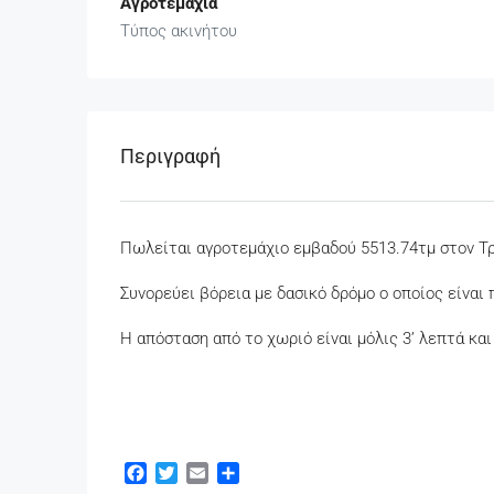
Αγροτεμάχια
Τύπος ακινήτου
Περιγραφή
Πωλείται αγροτεμάχιο εμβαδού 5513.74τμ στον Τ
Συνορεύει βόρεια με δασικό δρόμο ο οποίος είναι
Η απόσταση από το χωριό είναι μόλις 3’ λεπτά και
Facebook
Twitter
Email
Μοιραστείτε