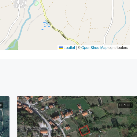
Leaflet
|
©
OpenStreetMap
contributors
Η
ΠΏΛΗΣΗ