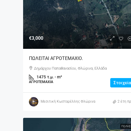
€3,000
ΠΩΛΕΙΤΑΙ ΑΓΡΟΤΕΜΑΧΙΟ.
Δημάρχου Παπαθανασίου, Φλώρινα, Ελλάδα
1475
τ.μ. - m²
ΑΓΡΟΤΕΜΆΧΙΑ
Στοιχεία
Μεσιτική Κωσταρέλλης Φλώρινα
2 έτη πρ
ΠΏΛΗΣ