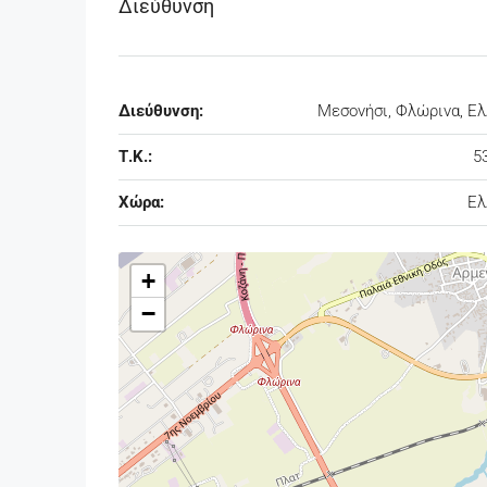
Διεύθυνση
Διεύθυνση:
Μεσονήσι, Φλώρινα, Ε
Τ.Κ.:
5
Χώρα:
Ελ
+
−