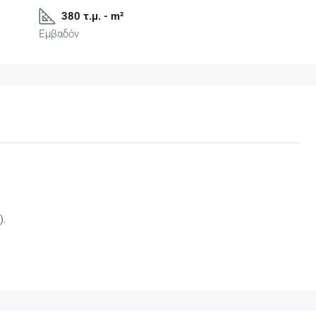
380 τ.μ. - m²
Εμβαδόν
).