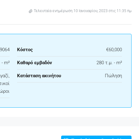
Τελευταία ενημέρωση 10 Ιανουαρίου, 2023 στις 11:35 πμ
19064
Κόστος
€60,000
 - m²
Καθαρό εμβαδόν
280 τ.μ. - m²
γαζί,
Κατάσταση ακινήτου
Πώληση
τικοί
ώροι