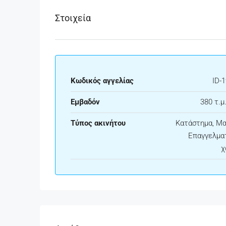
Στοιχεία
Κωδικός αγγελίας
ID-
Εμβαδόν
380 τ.μ.
Τύπος ακινήτου
Κατάστημα, Μα
Επαγγελμα
χ