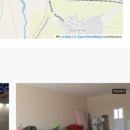
Leaflet
|
©
OpenStreetMap
contributors
ΣΗ
ΠΏΛΗΣΗ