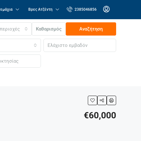
τεμάχια
Βρες Ατζέντη
2385046856
 περιοχές
Καθαρισμός
Αναζήτηση
€60,000