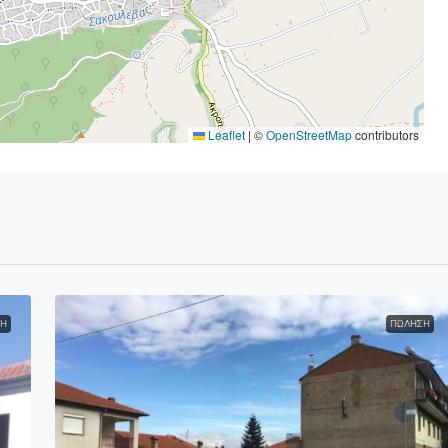
Leaflet
|
©
OpenStreetMap
contributors
Η
ΠΏΛΗΣΗ