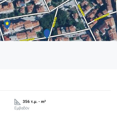
356 τ.μ. - m²
Εμβαδόν