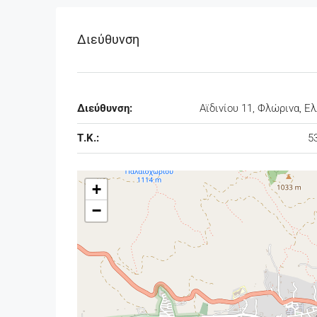
Διεύθυνση
Διεύθυνση:
Αϊδινίου 11, Φλώρινα, Ε
Τ.Κ.:
5
+
−