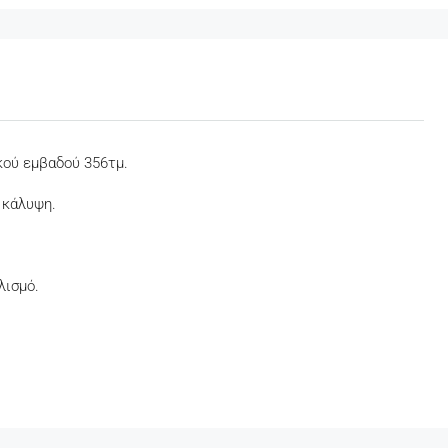
κού εμβαδού 356τμ.
 κάλυψη.
λισμό.