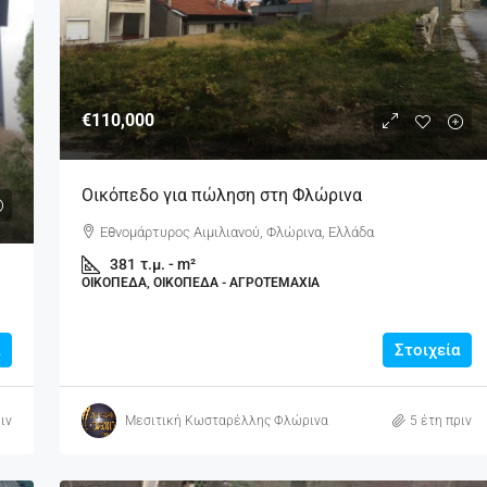
€110,000
Οικόπεδο για πώληση στη Φλώρινα
Εθνομάρτυρος Αιμιλιανού, Φλώρινα, Ελλάδα
381
τ.μ. - m²
ΟΙΚΌΠΕΔΑ, ΟΙΚΌΠΕΔΑ - ΑΓΡΟΤΕΜΆΧΙΑ
Στοιχεία
ιν
Μεσιτική Κωσταρέλλης Φλώρινα
5 έτη πριν