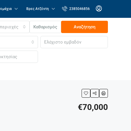
τεμάχια
Βρες Ατζέντη
2385046856
 περιοχές
Καθαρισμός
Αναζήτηση
€70,000