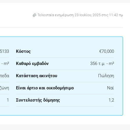
Τελευταία ενημέρωση 23 Ιουλίου, 2025 στις 11:42 πμ
25133
Κόστος
€70,000
 - m²
Καθαρό εμβαδόν
356 τ.μ. - m²
πεδα
Κατάσταση ακινήτου
Πώληση
 ζώνη
Είναι άρτιο και οικοδομήσιμο
Ναί
1
Συντελεστής δόμησης
1,2