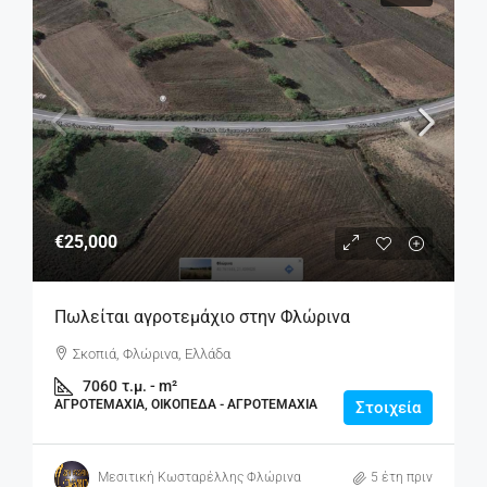
€25,000
Πωλείται αγροτεμάχιο στην Φλώρινα
Σκοπιά, Φλώρινα, Ελλάδα
7060
τ.μ. - m²
ΑΓΡΟΤΕΜΆΧΙΑ, ΟΙΚΌΠΕΔΑ - ΑΓΡΟΤΕΜΆΧΙΑ
Στοιχεία
Μεσιτική Κωσταρέλλης Φλώρινα
5 έτη πριν