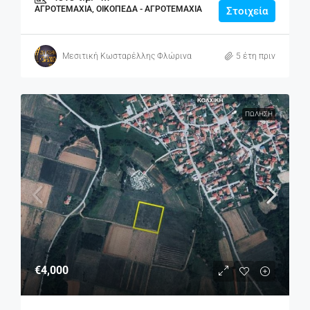
ΑΓΡΟΤΕΜΆΧΙΑ, ΟΙΚΌΠΕΔΑ - ΑΓΡΟΤΕΜΆΧΙΑ
Στοιχεία
Μεσιτική Κωσταρέλλης Φλώρινα
5 έτη πριν
ΠΏΛΗΣΗ
€4,000