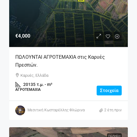
€4,000
ΠΩΛΟΥΝΤΑΙ ΑΓΡΟΤΕΜΑΧΙΑ στις Καρυές
Πρεσπών.
Καρυές, Ελλάδα
20135
τ.μ. - m²
ΑΓΡΟΤΕΜΆΧΙΑ
Στοιχεία
Μεσιτική Κωσταρέλλης Φλώρινα
2 έτη πριν
ΠΏΛΗΣΗ