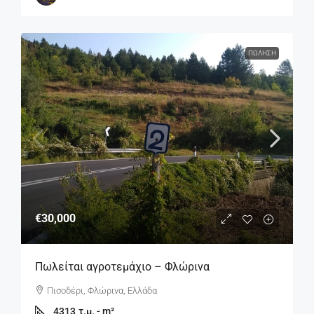
ΠΏΛΗΣΗ
€30,000
Πωλείται αγροτεμάχιο – Φλώρινα
Πισοδέρι, Φλώρινα, Ελλάδα
4313
τ.μ. - m²