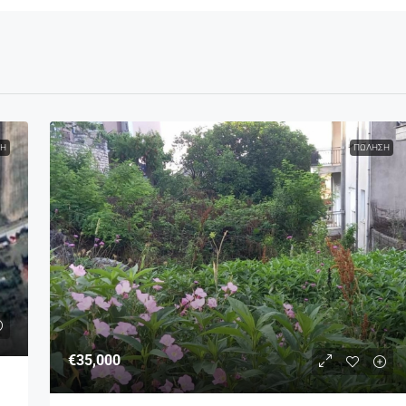
Η
ΠΏΛΗΣΗ
€35,000