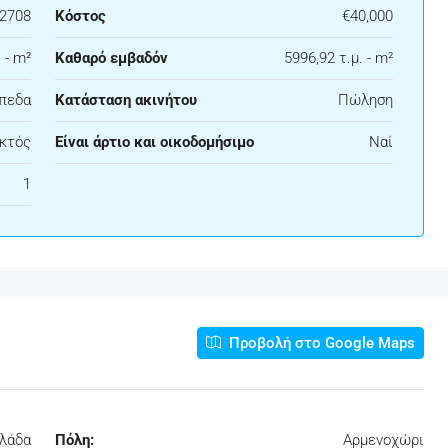
22708
Κόστος
€40,000
 - m²
Καθαρό εμβαδόν
5996,92 τ.μ. - m²
πεδα
Κατάσταση ακινήτου
Πώληση
κτός
Είναι άρτιο και οικοδομήσιμο
Ναί
1
Προβολή στο Google Maps
λλάδα
Πόλη:
Αρμενοχώρι