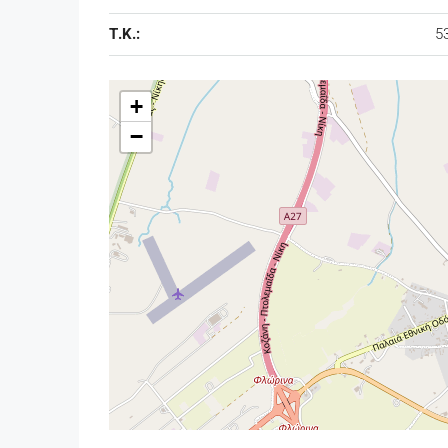
Τ.Κ.:
5
+
−