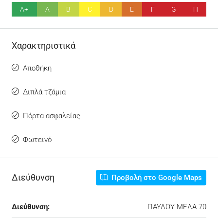
A+
A
B
C
D
E
F
G
H
Χαρακτηριστικά
Αποθήκη
Διπλά τζάμια
Πόρτα ασφαλείας
Φωτεινό
Διεύθυνση
Προβολή στο Google Maps
Διεύθυνση:
ΠΑΥΛΟΥ ΜΕΛΑ 70