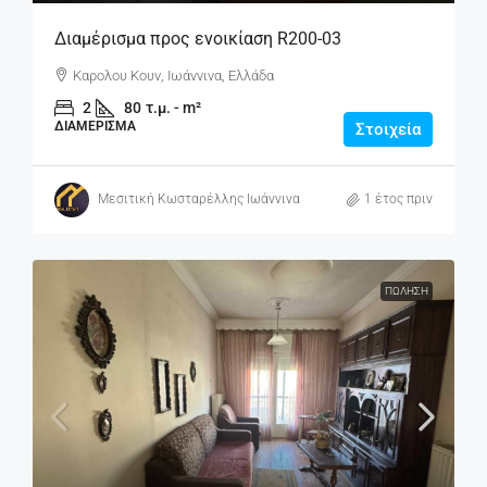
Διαμέρισμα προς ενοικίαση R200-03
Καρολου Κουν, Ιωάννινα, Ελλάδα
2
80
τ.μ. - m²
ΔΙΑΜΈΡΙΣΜΑ
Στοιχεία
Μεσιτική Κωσταρέλλης Ιωάννινα
1 έτος πριν
ΠΏΛΗΣΗ