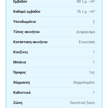
Εμβαδόν
80 τ.μ. - m²
Καθαρό εμβαδόν
76 τ.μ. - m²
Υπνοδωμάτια
2
Τύπος ακινήτου
Διαμέρισμα
Κατάσταση ακινήτου
Ενοικίαση
Κουζίνες
1
Μπάνια
1
Όροφος
1ος
Θέρμανση
Θερμοπομποί
Καθιστικά
1
Ζώνη
Οικιστική ζώνη