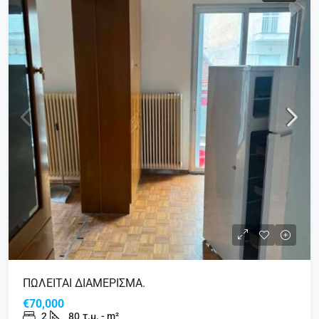
ΠΩΛΕΙΤΑΙ ΔΙΑΜΕΡΙΣΜΑ.
€70,000
2
80
τ.μ. - m²