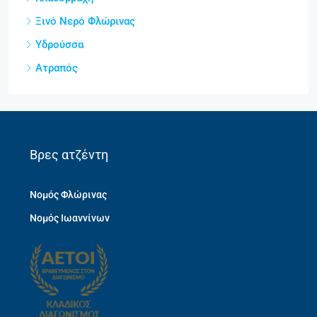
Ξινό Νερό Φλώρινας
Υδρούσσα
Ατραπός
Βρες ατζέντη
Νομός Φλώρινας
Νομός Ιωαννίνων