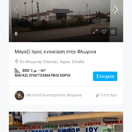
0
Μαγαζί προς ενοικίαση στην Φλώρινα
ΕΟ Φλώρινας Έδεσσας, Άγρας, Ελλάδα
800
τ.μ. - m²
ΜΑΓΑΖΊ, ΕΠΑΓΓΕΛΜΑΤΙΚΟΊ ΧΏΡΟΙ
Στοιχεία
Μεσιτική Κωσταρέλλης Φλώρινα
5 έτη πριν
ΠΏΛΗΣΗ