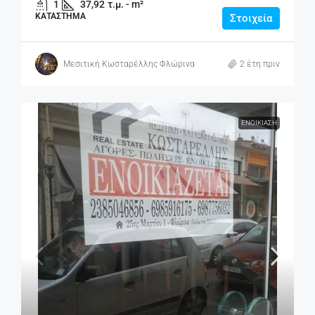
1
37,92
τ.μ. - m²
ΚΑΤΆΣΤΗΜΑ
Στοιχεία
Μεσιτική Κωσταρέλλης Φλώρινα
2 έτη πριν
ΕΝΟΙΚΊΑΣΗ