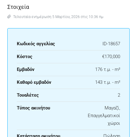
Στοιχεία
Τελευταία ενημέρωση 5 Μαρτίου, 2026 στις 10:36 πμ
Κωδικός αγγελίας
ID-18657
Κόστος
€170,000
Εμβαδόν
176 τ.μ. - m²
Καθαρό εμβαδόν
143 τ.μ. - m²
Τουαλέτες
2
Τύπος ακινήτου
Μαγαζί,
Επαγγελματικοί
χώροι
Κατάσταση ακινήτου
Πώληση