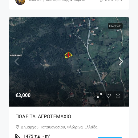
ΠΏΛΗΣΗ
€3,000
ΠΩΛΕΙΤΑΙ ΑΓΡΟΤΕΜΑΧΙΟ.
Δημάρχου Παπαθανασίου, Φλώρινα, Ελλάδα
1475
τ.μ. - m²