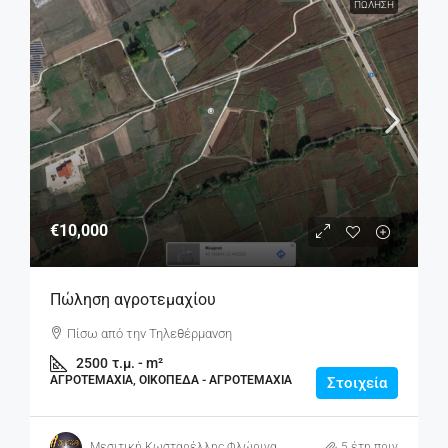
ΠΏΛΗΣΗ
€10,000
Πώληση αγροτεμαχίου
Πίσω από την Τηλεθέρμανση
2500
τ.μ. - m²
ΑΓΡΟΤΕΜΆΧΙΑ, ΟΙΚΌΠΕΔΑ - ΑΓΡΟΤΕΜΆΧΙΑ
Στοιχεία
Μεσιτική Κωσταρέλλης Φλώρινα
5 έτη πριν