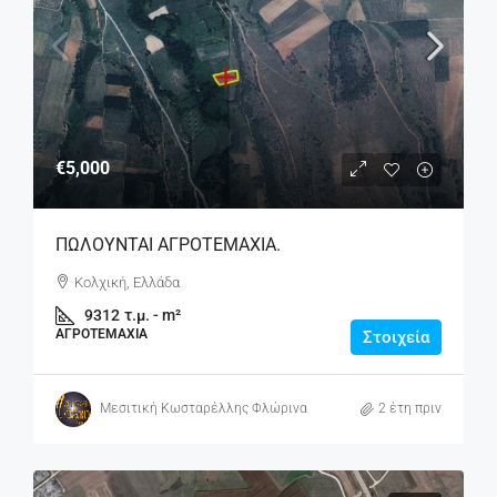
€5,000
ΠΩΛΟΥΝΤΑΙ ΑΓΡΟΤΕΜΑΧΙΑ.
Κολχική, Ελλάδα
9312
τ.μ. - m²
ΑΓΡΟΤΕΜΆΧΙΑ
Στοιχεία
Μεσιτική Κωσταρέλλης Φλώρινα
2 έτη πριν