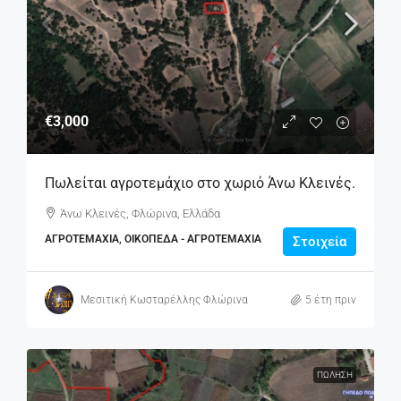
€3,000
Πωλείται αγροτεμάχιο στο χωριό Άνω Κλεινές.
Άνω Κλεινές, Φλώρινα, Ελλάδα
ΑΓΡΟΤΕΜΆΧΙΑ, ΟΙΚΌΠΕΔΑ - ΑΓΡΟΤΕΜΆΧΙΑ
Στοιχεία
Μεσιτική Κωσταρέλλης Φλώρινα
5 έτη πριν
ΠΏΛΗΣΗ