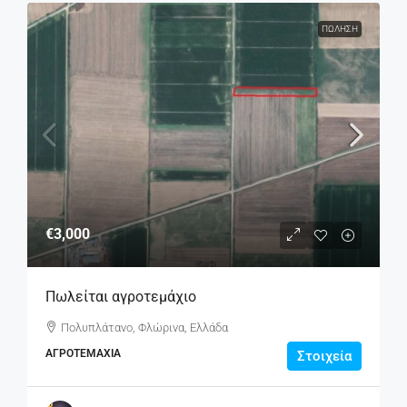
ΠΏΛΗΣΗ
€3,000
Πωλείται αγροτεμάχιο
Πολυπλάτανο, Φλώρινα, Ελλάδα
ΑΓΡΟΤΕΜΆΧΙΑ
Στοιχεία