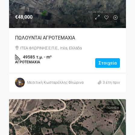
€48,000
ΠΩΛΟΥΝΤΑΙ ΑΓΡΟΤΕΜΑΧΙΑ
ΙΤΕΑ ΦΛΩΡΙΝΗΣ Ε.Π.Ε., Ιτέα, Ελλάδα
49585
τ.μ. - m²
ΑΓΡΟΤΕΜΆΧΙΑ
Στοιχεία
Μεσιτική Κωσταρέλλης Φλώρινα
3 έτη πριν
ΠΏΛΗΣΗ