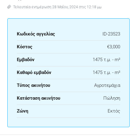
Τελευταία ενημέρωση 28 Μαΐου, 2024 στις 12:18 μμ
Κωδικός αγγελίας
ID-23523
Κόστος
€3,000
Εμβαδόν
1475 τ.μ. - m²
Καθαρό εμβαδόν
1475 τ.μ. - m²
Τύπος ακινήτου
Αγροτεμάχια
Κατάσταση ακινήτου
Πώληση
Ζώνη
Εκτός