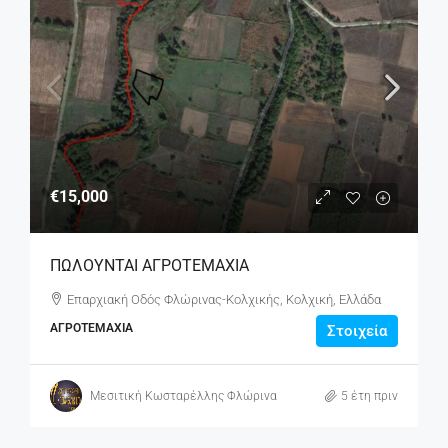
€15,000
ΠΩΛΟΥΝΤΑΙ ΑΓΡΟΤΕΜΑΧΙΑ
Επαρχιακή Οδός Φλώρινας-Κολχικής, Κολχική, Ελλάδα
ΑΓΡΟΤΕΜΆΧΙΑ
Στοιχεία
Μεσιτική Κωσταρέλλης Φλώρινα
5 έτη πριν