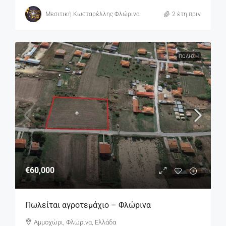
Μεσιτική Κωσταρέλλης Φλώρινα
2 έτη πριν
ΠΏΛΗΣΗ
€60,000
Πωλείται αγροτεμάχιο – Φλώρινα
Αμμοχώρι, Φλώρινα, Ελλάδα