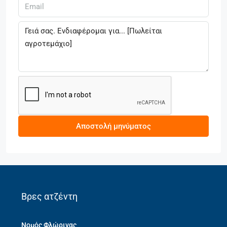
Αποστολή μηνύματος
Βρες ατζέντη
Νομός Φλώρινας