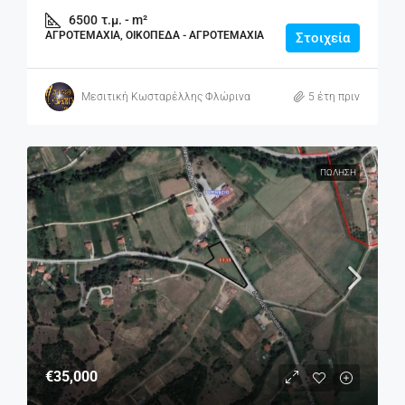
6500
τ.μ. - m²
ΑΓΡΟΤΕΜΆΧΙΑ, ΟΙΚΌΠΕΔΑ - ΑΓΡΟΤΕΜΆΧΙΑ
Στοιχεία
Μεσιτική Κωσταρέλλης Φλώρινα
5 έτη πριν
ΠΏΛΗΣΗ
€35,000