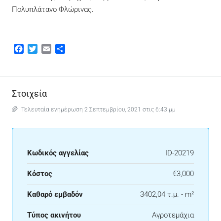
Πολυπλάτανο Φλώρινας.
Facebook
Twitter
Email
Μοιραστείτε
Στοιχεία
Τελευταία ενημέρωση 2 Σεπτεμβρίου, 2021 στις 6:43 μμ
Κωδικός αγγελίας
ID-20219
Κόστος
€3,000
Καθαρό εμβαδόν
3402,04 τ.μ. - m²
Τύπος ακινήτου
Αγροτεμάχια