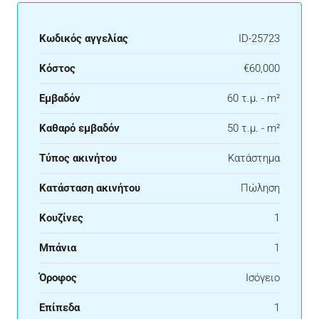
Κωδικός αγγελίας
ID-25723
Κόστος
€60,000
Εμβαδόν
60 τ.μ. - m²
Καθαρό εμβαδόν
50 τ.μ. - m²
Τύπος ακινήτου
Κατάστημα
Κατάσταση ακινήτου
Πώληση
Κουζίνες
1
Μπάνια
1
Όροφος
Ισόγειο
Επίπεδα
1