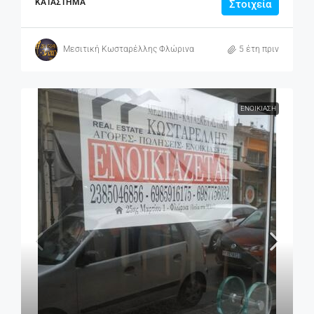
ΚΑΤΆΣΤΗΜΑ
Στοιχεία
Μεσιτική Κωσταρέλλης Φλώρινα
5 έτη πριν
ΕΝΟΙΚΊΑΣΗ