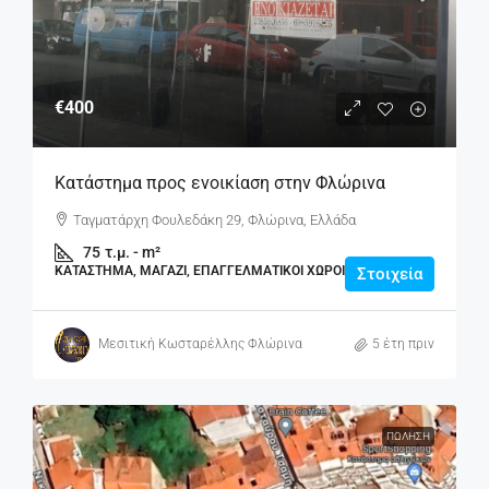
€400
Κατάστημα προς ενοικίαση στην Φλώρινα
Ταγματάρχη Φουλεδάκη 29, Φλώρινα, Ελλάδα
75
τ.μ. - m²
ΚΑΤΆΣΤΗΜΑ, ΜΑΓΑΖΊ, ΕΠΑΓΓΕΛΜΑΤΙΚΟΊ ΧΏΡΟΙ
Στοιχεία
Μεσιτική Κωσταρέλλης Φλώρινα
5 έτη πριν
ΠΏΛΗΣΗ