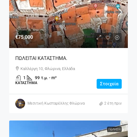
€75,000
ΠΩΛΕΙΤΑΙ ΚΑΤΑΣΤΗΜΑ.
Καλλέργη 10, Φλώρινα, Ελλάδα
1
99
τ.μ. - m²
ΚΑΤΆΣΤΗΜΑ
Στοιχεία
Μεσιτική Κωσταρέλλης Φλώρινα
2 έτη πριν
ΠΏΛΗΣΗ