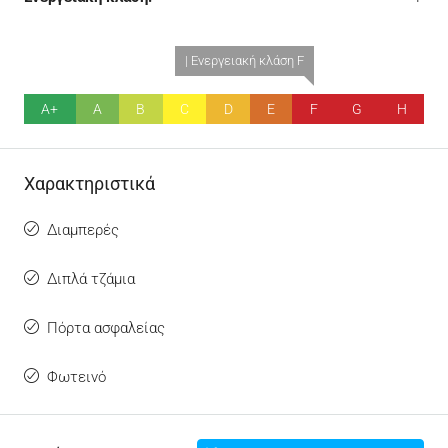
| Ενεργειακή κλάση F
A+
A
B
C
D
E
F
G
H
Χαρακτηριστικά
Διαμπερές
Διπλά τζάμια
Πόρτα ασφαλείας
Φωτεινό