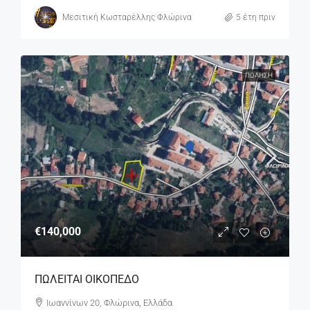
Μεσιτική Κωσταρέλλης Φλώρινα
5 έτη πριν
ΠΏΛΗΣΗ
€140,000
ΠΩΛΕΙΤΑΙ ΟΙΚΟΠΕΔΟ
Ιωαννίνων 20, Φλώρινα, Ελλάδα