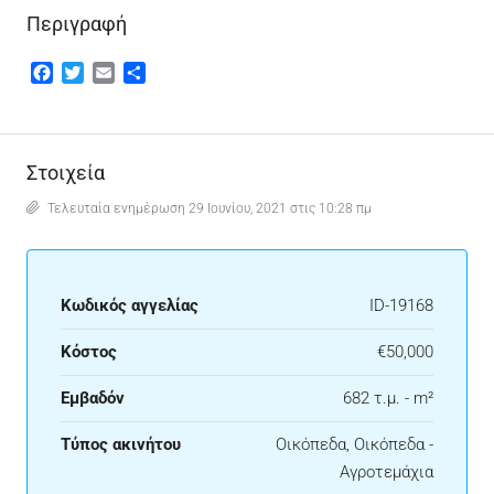
Περιγραφή
Facebook
Twitter
Email
Μοιραστείτε
Στοιχεία
Τελευταία ενημέρωση 29 Ιουνίου, 2021 στις 10:28 πμ
Κωδικός αγγελίας
ID-19168
Κόστος
€50,000
Εμβαδόν
682 τ.μ. - m²
Τύπος ακινήτου
Οικόπεδα, Οικόπεδα -
Αγροτεμάχια