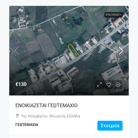
ΕΝΟΙΚΊΑΣΗ
€130
ΕΝΟΙΚΙΑΖΕΤΑΙ ΓΕΩΤΕΜΑΧΙΟ
7ης Νοεμβρίου, Φλώρινα, Ελλάδα
ΓΕΩΤΕΜΆΧΙΑ
Στοιχεία