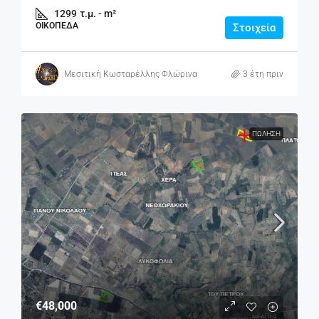
1299
τ.μ. - m²
ΟΙΚΌΠΕΔΑ
Στοιχεία
Μεσιτική Κωσταρέλλης Φλώρινα
3 έτη πριν
ΠΏΛΗΣΗ
€48,000