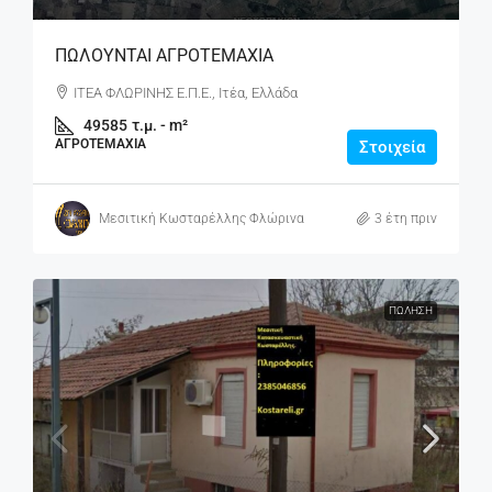
ΠΩΛΟΥΝΤΑΙ ΑΓΡΟΤΕΜΑΧΙΑ
ΙΤΕΑ ΦΛΩΡΙΝΗΣ Ε.Π.Ε., Ιτέα, Ελλάδα
49585
τ.μ. - m²
ΑΓΡΟΤΕΜΆΧΙΑ
Στοιχεία
Μεσιτική Κωσταρέλλης Φλώρινα
3 έτη πριν
ΠΏΛΗΣΗ