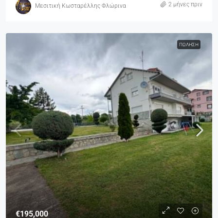
2 μήνες πριν
Μεσιτική Κωσταρέλλης Φλώρινα
ΠΏΛΗΣΗ
€195,000