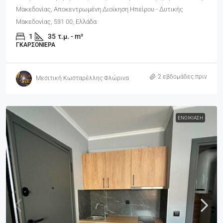
Μακεδονίας, Αποκεντρωμένη Διοίκηση Ηπείρου - Δυτικής
Μακεδονίας, 531 00, Ελλάδα
1
35
τ.μ. - m²
ΓΚΑΡΣΟΝΙΈΡΑ
2 εβδομάδες πριν
Μεσιτική Κωσταρέλλης Φλώρινα
ΕΝΟΙΚΊΑΣΗ