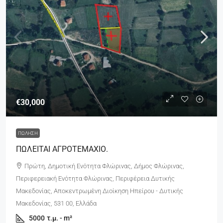
€30,000
ΠΏΛΗΣΗ
ΠΩΛΕΙΤΑΙ ΑΓΡΟΤΕΜΑΧΙΟ.
Πρώτη, Δημοτική Ενότητα Φλώρινας, Δήμος Φλώρινας,
Περιφερειακή Ενότητα Φλώρινας, Περιφέρεια Δυτικής
Μακεδονίας, Αποκεντρωμένη Διοίκηση Ηπείρου - Δυτικής
Μακεδονίας, 531 00, Ελλάδα
5000
τ.μ. - m²