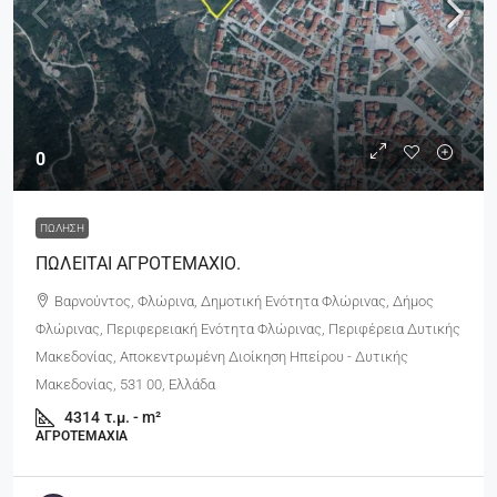
0
ΠΏΛΗΣΗ
ΠΩΛΕΙΤΑΙ ΑΓΡΟΤΕΜΑΧΙΟ.
Βαρνούντος, Φλώρινα, Δημοτική Ενότητα Φλώρινας, Δήμος
Φλώρινας, Περιφερειακή Ενότητα Φλώρινας, Περιφέρεια Δυτικής
Μακεδονίας, Αποκεντρωμένη Διοίκηση Ηπείρου - Δυτικής
Μακεδονίας, 531 00, Ελλάδα
4314
τ.μ. - m²
ΑΓΡΟΤΕΜΆΧΙΑ