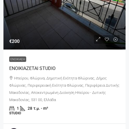
€200
ΕΝΟΙΚΊΑΣΗ
ΕΝΟΙΚΙΑΖΕΤΑΙ STUDIO
Ηπείρου, Φλώρινα, Δημοτική Ενότητα Φλώρινας, Δήμος
Φλώρινας, Περιφερειακή Ενότητα Φλώρινας, Περιφέρεια Δυτικής
Μακεδονίας, Αποκεντρωμένη Διοίκηση Ηπείρου - Δυτικής
Μακεδονίας, 531 00, Ελλάδα
1
28
τ.μ. - m²
STUDIO