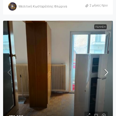
2 μήνες πριν
Μεσιτική Κωσταρέλλης Φλώρινα
ΠΏΛΗΣΗ