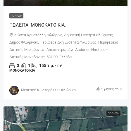
ΠΏΛΗΣΗ
ΠΩΛΕΙΤΑΙ ΜΟΝΟΚΑΤΟΙΚΙΑ.
Κώστα Κρυστάλλη, Φλώρινα, Δημοτική Ενότητα Φλώρινας,
Δήμος Φλώρινας, Περιφερειακή Ενότητα Φλώρινας, Περιφέρεια
Δυτικής Μακεδονίας, Αποκεντρωμένη Διοίκηση Ηπείρου -
Δυτικής Μακεδονίας, 531 00, Ελλάδα
3
1
155
τ.μ. - m²
ΜΟΝΟΚΑΤΟΙΚΊΑ
2 μήνες πριν
Μεσιτική Κωσταρέλλης Φλώρινα
ΠΏΛΗΣΗ