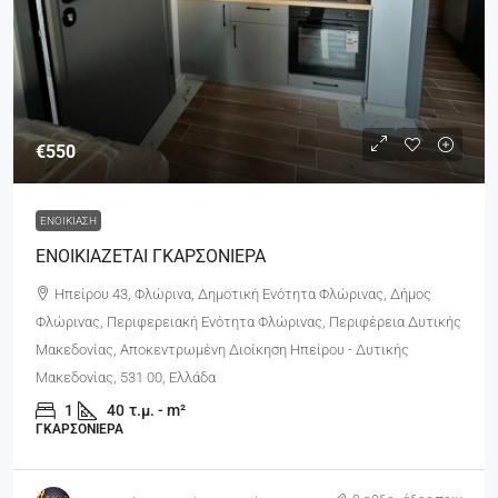
€550
ΕΝΟΙΚΊΑΣΗ
ΕΝΟΙΚΙΑΖΕΤΑΙ ΓΚΑΡΣΟΝΙΕΡΑ
Ηπείρου 43, Φλώρινα, Δημοτική Ενότητα Φλώρινας, Δήμος
Φλώρινας, Περιφερειακή Ενότητα Φλώρινας, Περιφέρεια Δυτικής
Μακεδονίας, Αποκεντρωμένη Διοίκηση Ηπείρου - Δυτικής
Μακεδονίας, 531 00, Ελλάδα
1
40
τ.μ. - m²
ΓΚΑΡΣΟΝΙΈΡΑ