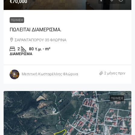
€70,000
ΠΏΛΗΣΗ
ΠΩΛΕΙΤΑΙ ΔΙΑΜΕΡΙΣΜΑ.
ΣΑΡΑΝΤΑΠΟΡΟΥ 35 ΦΛΩΡΙΝΑ
2
80
τ.μ. - m²
ΔΙΑΜΈΡΙΣΜΑ
2 μήνες πριν
Μεσιτική Κωσταρέλλης Φλώρινα
ΠΏΛΗΣΗ