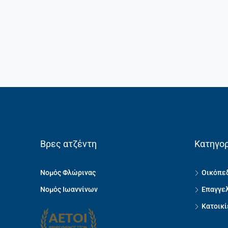
Βρες ατζέντη
Κατηγορ
Νομός Φλώρινας
Οικόπεδ
Νομός Ιωαννίνων
Επαγγελ
Κατοικί