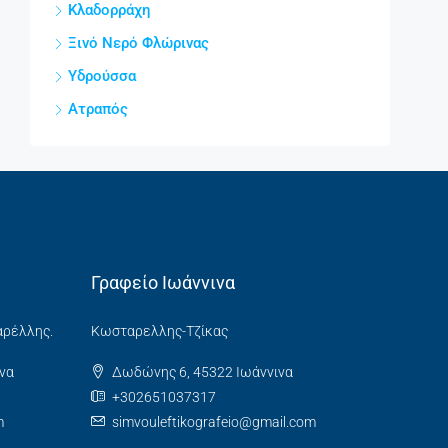
Κλαδορράχη
Ξινό Νερό Φλώρινας
Υδρούσσα
Ατραπός
Γραφείο Ιωάννινα
αρέλλης.
Κωσταρελλης-Τζίκας
να
Δωδώνης 6, 45322 Ιωάννινα
+302651037317
m
simvouleftikografeio@gmail.com