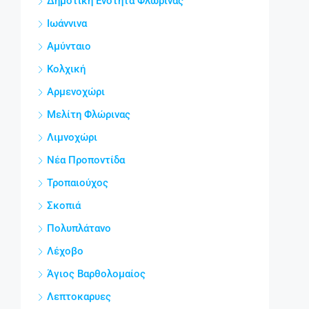
Δημοτική Ενότητα Φλώρινας
Ιωάννινα
Αμύνταιο
Κολχική
Αρμενοχώρι
Μελίτη Φλώρινας
Λιμνοχώρι
Νέα Προποντίδα
Τροπαιούχος
Σκοπιά
Πολυπλάτανο
Λέχοβο
Άγιος Βαρθολομαίος
Λεπτοκαρυες