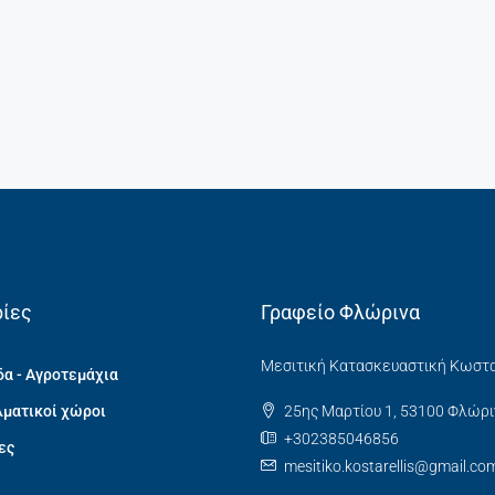
ίες
Γραφείο Φλώρινα
Μεσιτική Κατασκευαστική Κωστ
α - Αγροτεμάχια
ματικοί χώροι
25ης Μαρτίου 1, 53100 Φλώρι
+302385046856
ες
mesitiko.kostarellis@gmail.co