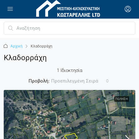
Αρχική
Κλαδορράχη
Κλαδορράχη
1 Ιδιοκτησία
Προβολή:
Προεπιλεγμένη Σειρά
ΠΏΛΗΣΗ