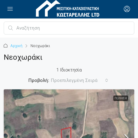
Αρχική
Νεοχωράκι
Νεοχωράκι
1 Ιδιοκτησία
Προβολή:
Προεπιλεγμένη Σειρά
ΠΏΛΗΣΗ