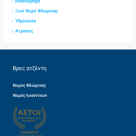
Κλαδορράχη
Ξινό Νερό Φλώρινας
Υδρούσσα
Ατραπός
Βρες ατζέντη
Νομός Φλώρινας
Νομός Ιωαννίνων