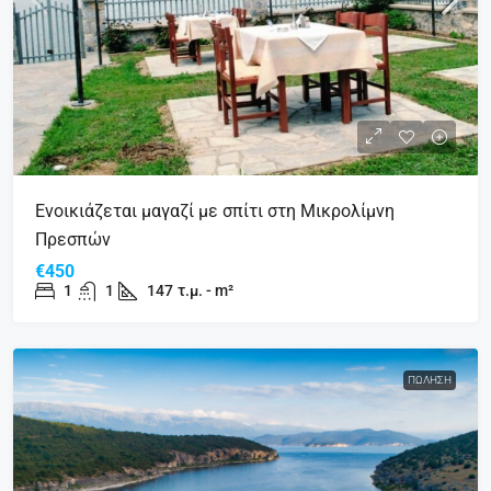
Ενοικιάζεται μαγαζί με σπίτι στη Μικρολίμνη
Πρεσπών
€450
1
1
147
τ.μ. - m²
ΠΏΛΗΣΗ