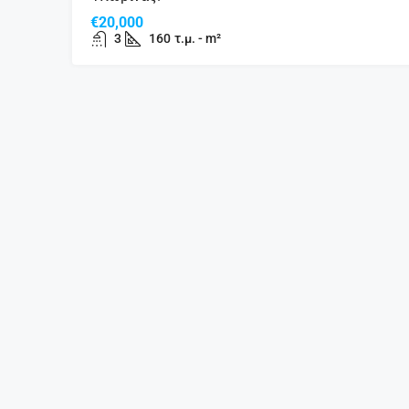
€20,000
3
160
τ.μ. - m²