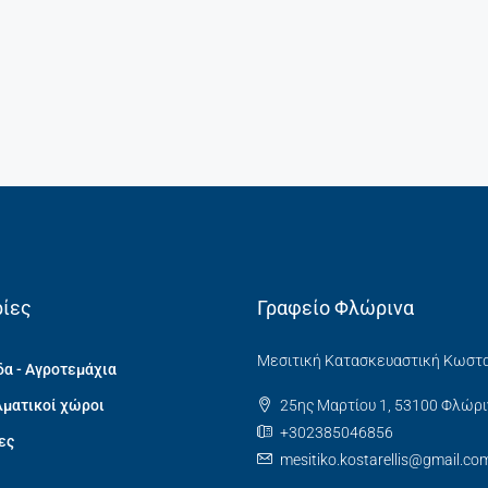
ίες
Γραφείο Φλώρινα
Μεσιτική Κατασκευαστική Κωστ
α - Αγροτεμάχια
ματικοί χώροι
25ης Μαρτίου 1, 53100 Φλώρι
+302385046856
ες
mesitiko.kostarellis@gmail.co