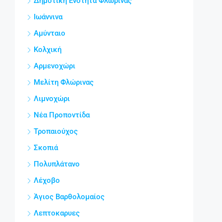
Δημοτική Ενότητα Φλώρινας
Ιωάννινα
Αμύνταιο
Κολχική
Αρμενοχώρι
Μελίτη Φλώρινας
Λιμνοχώρι
Νέα Προποντίδα
Τροπαιούχος
Σκοπιά
Πολυπλάτανο
Λέχοβο
Άγιος Βαρθολομαίος
Λεπτοκαρυες