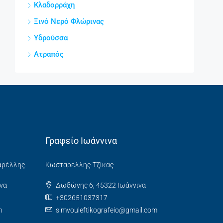
Κλαδορράχη
Ξινό Νερό Φλώρινας
Υδρούσσα
Ατραπός
Γραφείο Ιωάννινα
αρέλλης.
Κωσταρελλης-Τζίκας
να
Δωδώνης 6, 45322 Ιωάννινα
+302651037317
m
simvouleftikografeio@gmail.com