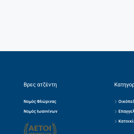
Βρες ατζέντη
Κατηγορ
Νομός Φλώρινας
Οικόπεδ
Νομός Ιωαννίνων
Επαγγελ
Κατοικί