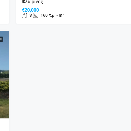
Φλώρινας.
€20,000
3
160
τ.μ. - m²
Η