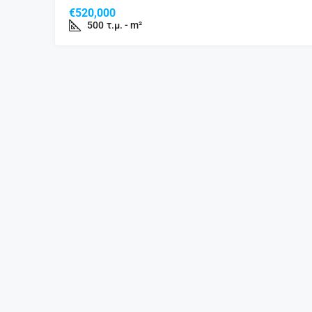
€520,000
500
τ.μ. - m²