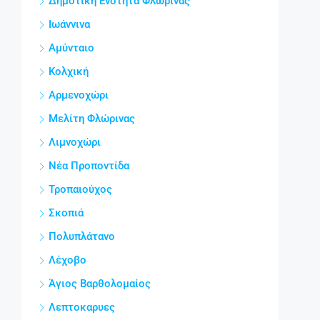
Δημοτική Ενότητα Φλώρινας
Ιωάννινα
Αμύνταιο
Κολχική
Αρμενοχώρι
Μελίτη Φλώρινας
Λιμνοχώρι
Νέα Προποντίδα
Τροπαιούχος
Σκοπιά
Πολυπλάτανο
Λέχοβο
Άγιος Βαρθολομαίος
Λεπτοκαρυες