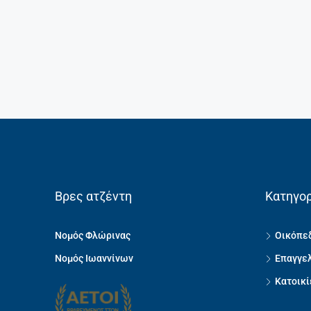
Βρες ατζέντη
Κατηγορ
Νομός Φλώρινας
Οικόπεδ
Νομός Ιωαννίνων
Επαγγελ
Κατοικί