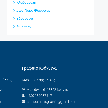
Κλαδορράχη
Ξινό Νερό Φλώρινας
Υδρούσσα
Ατραπός
Γραφείο Ιωάννινα
αρέλλης.
Κωσταρελλης-Τζίκας
να
Δωδώνης 6, 45322 Ιωάννινα
+302651037317
m
simvouleftikografeio@gmail.com