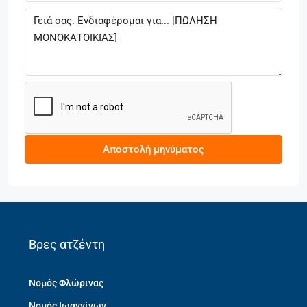
Αποστολή μηνύματος
Βρες ατζέντη
Νομός Φλώρινας
Νομός Ιωαννίνων