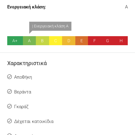
Ενεργειακή κλάση:
A
| Ενεργειακή κλάση A
A+
A
B
C
D
E
F
G
H
Χαρακτηριστικά
Αποθήκη
Βεράντα
Γκαράζ
Δέχεται κατοικίδια