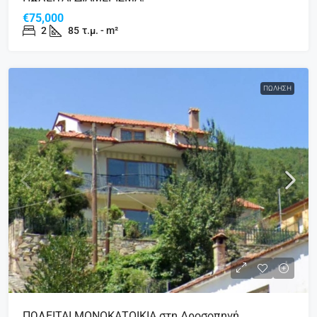
€75,000
2
85
τ.μ. - m²
ΠΏΛΗΣΗ
ΠΩΛΕΙΤΑΙ ΜΟΝΟΚΑΤΟΙΚΙΑ στη Δροσοπηγή