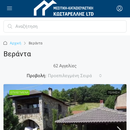
Αρχική
Βεράντα
Βεράντα
62 Αγγελίες
Προβολή:
Προεπιλεγμένη Σειρά
ΕΠΙΛΕΓΜΈΝΑ
ΠΏΛΗΣΗ