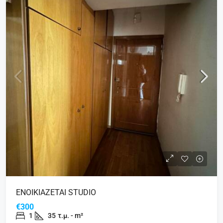
ΕΝΟΙΚΙΑΖΕΤΑΙ STUDIO
€300
1
35
τ.μ. - m²