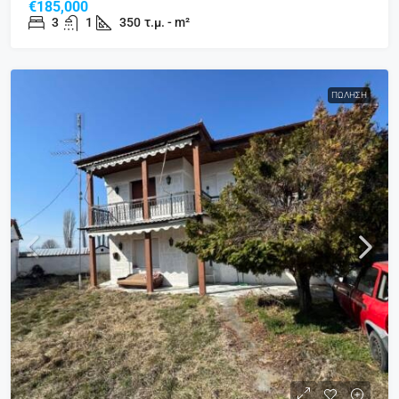
€185,000
3
1
350
τ.μ. - m²
ΠΏΛΗΣΗ