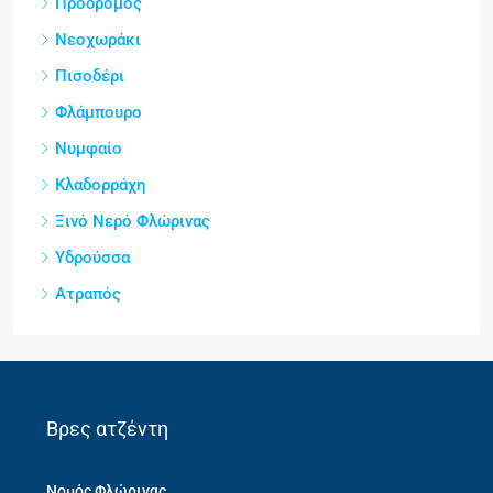
Πρόδρομος
Νεοχωράκι
Πισοδέρι
Φλάμπουρο
Νυμφαίο
Κλαδορράχη
Ξινό Νερό Φλώρινας
Υδρούσσα
Ατραπός
Βρες ατζέντη
Νομός Φλώρινας