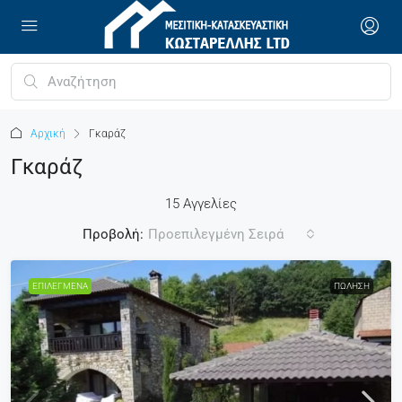
Αρχική
Γκαράζ
Γκαράζ
15 Αγγελίες
Προβολή:
Προεπιλεγμένη Σειρά
ΕΠΙΛΕΓΜΈΝΑ
ΠΏΛΗΣΗ