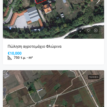
Πώληση αγροτεμάχιο Φλώρινα
€10,000
750
τ.μ. - m²
ΠΏΛΗΣΗ