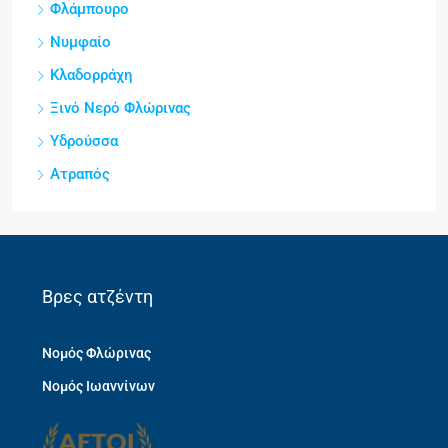
Φλάμπουρο
Νυμφαίο
Κλαδορράχη
Ξινό Νερό Φλώρινας
Υδρούσσα
Ατραπός
Βρες ατζέντη
Νομός Φλώρινας
Νομός Ιωαννίνων