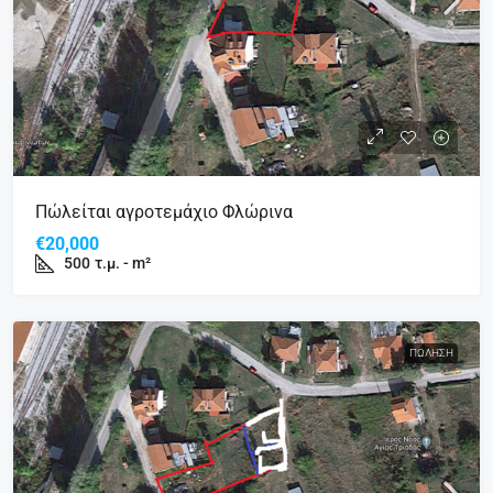
Πώλείται αγροτεμάχιο Φλώρινα
€20,000
500
τ.μ. - m²
ΠΏΛΗΣΗ