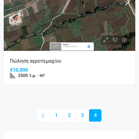
Πώληση αγροτεμαχίου
€10,000
2500
τ.μ. - m²
1
2
3
4