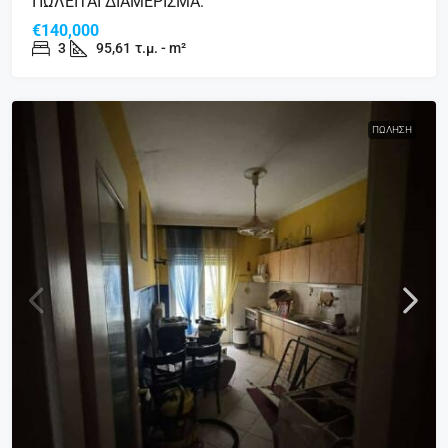
ΠΩΛΕΙΤΑΙ ΔΙΑΜΕΡΙΣΜΑ.
€140,000
3
95,61
τ.μ. - m²
ΠΏΛΗΣΗ