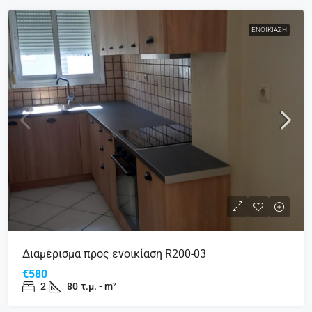
ΕΝΟΙΚΊΑΣΗ
Διαμέρισμα προς ενοικίαση R200-03
€580
2
80
τ.μ. - m²