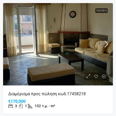
ΠΏΛΗΣΗ
Διαμέρισμα προς πώληση κωδ.17458218
€170,000
3
1
152
τ.μ. - m²