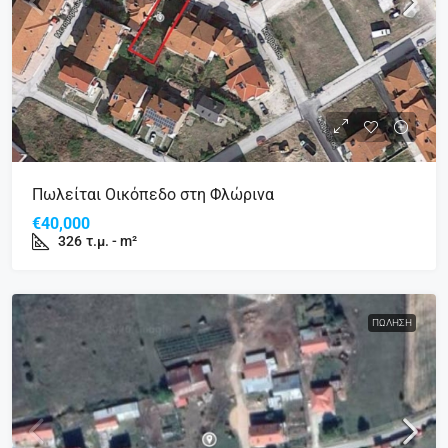
Πωλείται Οικόπεδο στη Φλώρινα
€40,000
326
τ.μ. - m²
ΠΏΛΗΣΗ